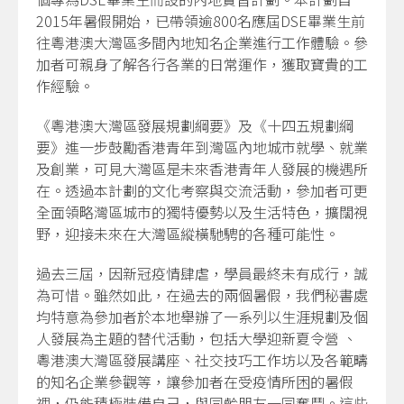
2015年暑假開始，已帶領逾800名應屆DSE畢業生前
往粵港澳大灣區多間內地知名企業進行工作體驗。參
加者可親身了解各行各業的日常運作，獲取寶貴的工
作經驗。
《粵港澳大灣區發展規劃綱要》及《十四五規劃綱
要》進一步鼓勵香港青年到灣區內地城市就學、就業
及創業，可見大灣區是未來香港青年人發展的機遇所
在。透過本計劃的文化考察與交流活動，參加者可更
全面領略灣區城市的獨特優勢以及生活特色，擴闊視
野，迎接未來在大灣區縱橫馳騁的各種可能性。
過去三屆，因新冠疫情肆虐，學員最終未有成行，誠
為可惜。雖然如此，在過去的兩個暑假，我們秘書處
均特意為參加者於本地舉辦了一系列以生涯規劃及個
人發展為主題的替代活動，包括大學迎新夏令營 、
粵港澳大灣區發展講座、社交技巧工作坊以及各範疇
的知名企業參觀等，讓參加者在受疫情所困的暑假
裡，仍能積極裝備自己，與同齡朋友一同奮鬥。這些