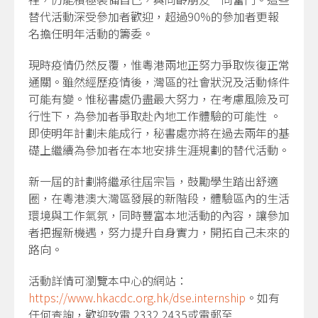
替代活動深受參加者歡迎，超過90%的參加者更報
名擔任明年活動的籌委。
現時疫情仍然反覆，惟粵港兩地正努力爭取恢復正常
通關。雖然經歷疫情後，灣區的社會狀況及活動條件
可能有變。惟秘書處仍盡最大努力，在考慮風險及可
行性下，為參加者爭取赴內地工作體驗的可能性 。
即使明年計劃未能成行，秘書處亦將在過去兩年的基
礎上繼續為參加者在本地安排生涯規劃的替代活動。
新一屆的計劃將繼承往屆宗旨，鼓勵學生踏出舒適
圈，在粵港澳大灣區發展的新階段，體驗區內的生活
環境與工作氣氛，同時豐富本地活動的內容，讓參加
者把握新機遇，努力提升自身實力，開拓自己未來的
路向。
活動詳情可瀏覽本中心的網站：
https://www.hkacdc.org.hk/dse.internship
。如有
任何查詢，歡迎致電 2332 2435或電郵至